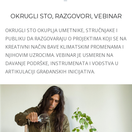
OKRUGLI STO, RAZGOVORI, VEBINAR
OKRUGLI STO OKUPLJA UMETNIKE, STRUČNJAKE I
PUBLIKU DA RAZGOVARAJU O PROJEKTIMA KOJI SE NA
KREATIVNI NAČIN BAVE KLIMATSKIM PROMENAMA I
NJIHOVIM UZROCIMA. VEBINAR JE USMEREN NA
DAVANJE PODRŠKE, INSTRUMENATA I VOĐSTVA U
ARTIKULACIJI GRAĐANSKIH INICIJATIVA.