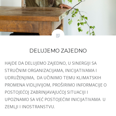
DELUJEMO ZAJEDNO
HAJDE DA DELUJEMO ZAJEDNO, U SINERGIJI SA
STRUČNIM ORGANIZACIJAMA, INICIJATIVAMA I
UDRUŽENJIMA, DA UČINIMO TEMU KLIMATSKIH
PROMENA VIDLJIVIJOM, PROŠIRIMO INFORMACIJE O
POSTOJEĆOJ ZABRINJAVAJUĆOJ SITUACIJI I
UPOZNAMO SA VEĆ POSTOJEĆIM INICIJATIVAMA U
ZEMLJI I INOSTRANSTVU.