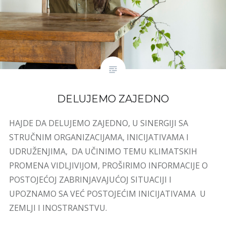
DELUJEMO ZAJEDNO
HAJDE DA DELUJEMO ZAJEDNO, U SINERGIJI SA
STRUČNIM ORGANIZACIJAMA, INICIJATIVAMA I
UDRUŽENJIMA, DA UČINIMO TEMU KLIMATSKIH
PROMENA VIDLJIVIJOM, PROŠIRIMO INFORMACIJE O
POSTOJEĆOJ ZABRINJAVAJUĆOJ SITUACIJI I
UPOZNAMO SA VEĆ POSTOJEĆIM INICIJATIVAMA U
ZEMLJI I INOSTRANSTVU.