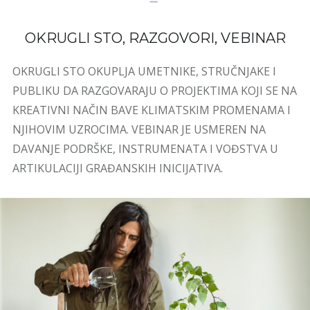
OKRUGLI STO, RAZGOVORI, VEBINAR
OKRUGLI STO OKUPLJA UMETNIKE, STRUČNJAKE I
PUBLIKU DA RAZGOVARAJU O PROJEKTIMA KOJI SE NA
KREATIVNI NAČIN BAVE KLIMATSKIM PROMENAMA I
NJIHOVIM UZROCIMA. VEBINAR JE USMEREN NA
DAVANJE PODRŠKE, INSTRUMENATA I VOĐSTVA U
ARTIKULACIJI GRAĐANSKIH INICIJATIVA.