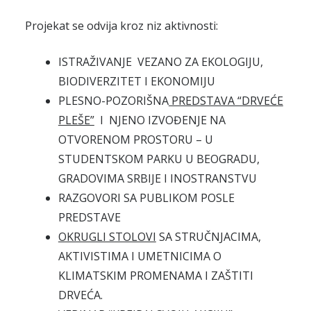
Projekat se odvija kroz niz aktivnosti:
ISTRAŽIVANJE VEZANO ZA EKOLOGIJU,
BIODIVERZITET I EKONOMIJU
PLESNO-POZORIŠNA
PREDSTAVA “DRVEĆE
PLEŠE”
I NJENO IZVOĐENJE NA
OTVORENOM PROSTORU – U
STUDENTSKOM PARKU U BEOGRADU,
GRADOVIMA SRBIJE I INOSTRANSTVU
RAZGOVORI SA PUBLIKOM POSLE
PREDSTAVE
OKRUGLI STOLOVI
SA STRUČNJACIMA,
AKTIVISTIMA I UMETNICIMA O
KLIMATSKIM PROMENAMA I ZAŠTITI
DRVEĆA.