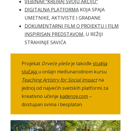
VEBINAR “KREIRAJ SVOJU AKCIJU”
DIGITALNA PLATFORMA
KOJA SPAJA
UMETNIKE, AKTIVISTE I GRAĐANE
DOKUMENTARNI FILM O PROJEKTU I FILM
INSPIRISAN PREDSTAVOM,
U REŽIJI
STRAHINJE SAVIĆA
Projekat
Drveće pleše
je takođe
studija
slučaja
u onlajn međunarodnom kursu
Teaching Artistry for Social Impact
na
jednoj od najvećih svetskih platformi za
kreativno učenje
kadenze.com
–
dostupan svima i besplatan.