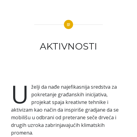
AKTIVNOSTI
U
želji da nađe najefikasnija sredstva za
pokretanje građanskih inicijativa,
projekat spaja kreativne tehnike i
aktivizam kao način da inspiriše gradjane da se
mobilišu u odbrani od preterane seče drveća i
drugih uzroka zabrinjavajućih klimatskih
promena.