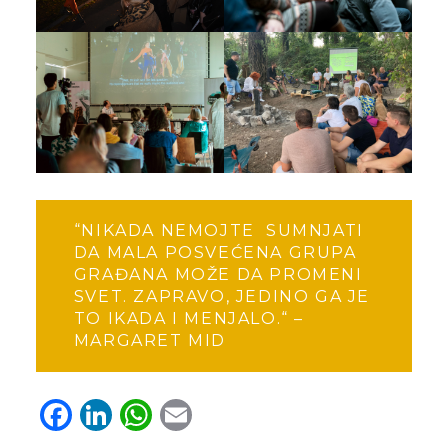
“NIKADA NEMOJTE SUMNJATI
DA MALA POSVEĆENA GRUPA
GRAĐANA MOŽE DA PROMENI
SVET. ZAPRAVO, JEDINO GA JE
TO IKADA I MENJALO.“ –
MARGARET MID
Facebook
LinkedIn
WhatsApp
Email