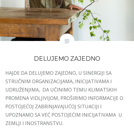
DELUJEMO ZAJEDNO
HAJDE DA DELUJEMO ZAJEDNO, U SINERGIJI SA
STRUČNIM ORGANIZACIJAMA, INICIJATIVAMA I
UDRUŽENJIMA, DA UČINIMO TEMU KLIMATSKIH
PROMENA VIDLJIVIJOM, PROŠIRIMO INFORMACIJE O
POSTOJEĆOJ ZABRINJAVAJUĆOJ SITUACIJI I
UPOZNAMO SA VEĆ POSTOJEĆIM INICIJATIVAMA U
ZEMLJI I INOSTRANSTVU.