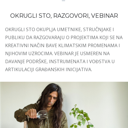
OKRUGLI STO, RAZGOVORI, VEBINAR
OKRUGLI STO OKUPLJA UMETNIKE, STRUČNJAKE I
PUBLIKU DA RAZGOVARAJU O PROJEKTIMA KOJI SE NA
KREATIVNI NAČIN BAVE KLIMATSKIM PROMENAMA I
NJIHOVIM UZROCIMA. VEBINAR JE USMEREN NA
DAVANJE PODRŠKE, INSTRUMENATA I VOĐSTVA U
ARTIKULACIJI GRAĐANSKIH INICIJATIVA.