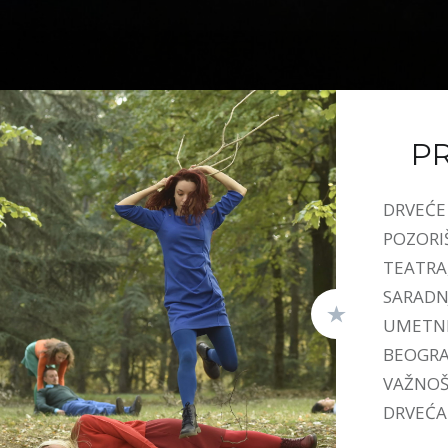
P
DRVEĆE 
POZORI
TEATRA
SARADN
UMETNI
BEOGRAD
VAŽNOŠ
DRVEĆA