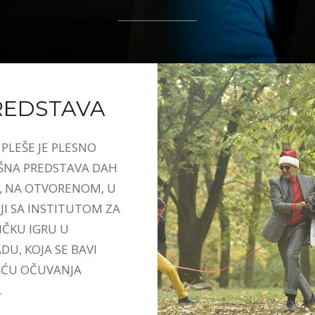
REDSTAVA
PLEŠE JE PLESNO
ŠNA PREDSTAVA DAH
, NA OTVORENOM, U
JI SA INSTITUTOM ZA
ČKU IGRU U
U, KOJA SE BAVI
ĆU OČUVANJA
.