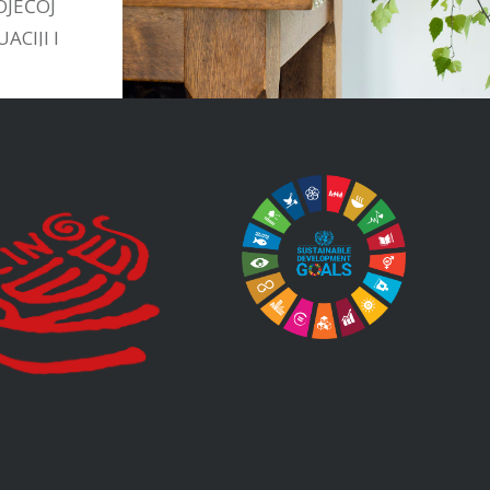
OJEĆOJ
ACIJI I
TIVAMA
STVU.