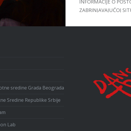
INFORMACIJE O POST
ZABRINJAVAJUĆOJ SITU
UPOZNAMO SA VEĆ
POSTOJEĆIM INICIJA
U ZEMLJI I INOSTRAN
ivotne sredine Grada Beograda
tne Sredine Republike Srbije
ram
ion Lab