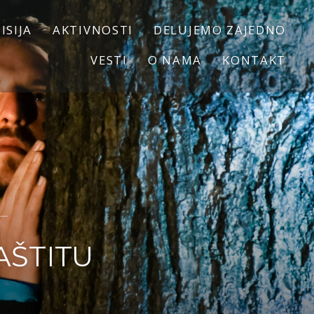
ISIJA
AKTIVNOSTI
DELUJEMO ZAJEDNO
VESTI
O NAMA
KONTAKT
AŠTITU