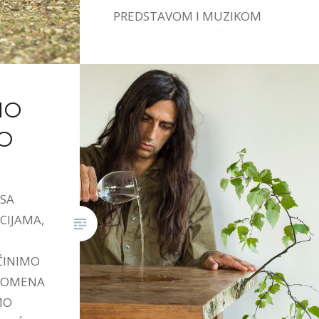
PREDSTAVOM I MUZIKOM
IVANE STEFANOVIĆ.
MO
O
 SA
CIJAMA,
ČINIMO
PROMENA
MO