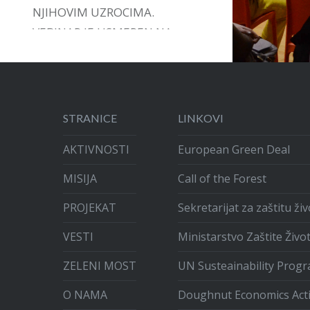
NJIHOVIM UZROCIMA.
VEBINAR JE USMEREN NA
DAVANJE PODRŠKE,
INSTRUMENATA I VOĐSTVA U
ARTIKULACIJI GRAĐANSKIH
INICIJATIVA.
STRANICE
LINKOVI
AKTIVNOSTI
European Green Deal
MISIJA
Call of the Forest
PROJEKAT
Sekretarijat za zaštitu ž
VESTI
Ministarstvo Zaštite Živo
ZELENI MOST
UN Susteainability Prog
O NAMA
Doughnut Economics Act