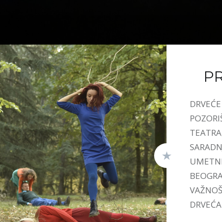
P
DRVEĆE 
POZORI
TEATRA
SARADN
UMETNI
BEOGRAD
VAŽNOŠ
DRVEĆA