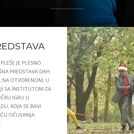
REDSTAVA
PLEŠE JE PLESNO
ŠNA PREDSTAVA DAH
, NA OTVORENOM, U
JI SA INSTITUTOM ZA
ČKU IGRU U
U, KOJA SE BAVI
ĆU OČUVANJA
.