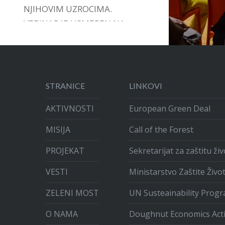
NJIHOVIM UZROCIMA.
VEBINAR JE USMEREN NA
DAVANJE PODRŠKE,
INSTRUMENATA I VOĐSTVA U
ARTIKULACIJI GRAĐANSKIH
INICIJATIVA.
STRANICE
LINKOVI
AKTIVNOSTI
European Green Deal
MISIJA
Call of the Forest
PROJEKAT
Sekretarijat za zaštitu ž
VESTI
Ministarstvo Zaštite Živo
ZELENI MOST
UN Susteainability Prog
O NAMA
Doughnut Economics Act