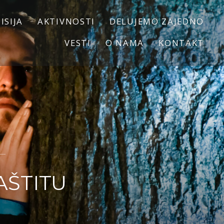
ISIJA
AKTIVNOSTI
DELUJEMO ZAJEDNO
VESTI
O NAMA
KONTAKT
AŠTITU