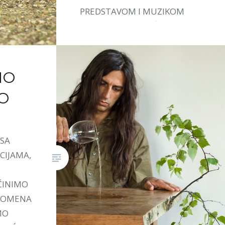
PREDSTAVOM I MUZIKOM
IVANE STEFANOVIĆ.
MO
O
 SA
CIJAMA,
ČINIMO
PROMENA
MO