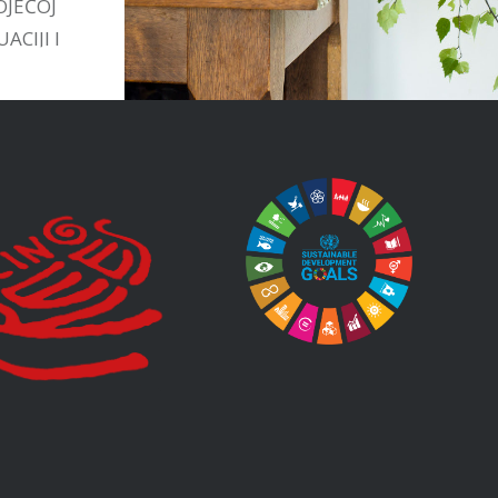
OJEĆOJ
ACIJI I
TIVAMA
STVU.