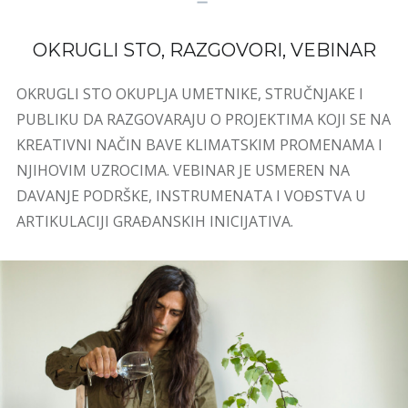
OKRUGLI STO, RAZGOVORI, VEBINAR
OKRUGLI STO OKUPLJA UMETNIKE, STRUČNJAKE I
PUBLIKU DA RAZGOVARAJU O PROJEKTIMA KOJI SE NA
KREATIVNI NAČIN BAVE KLIMATSKIM PROMENAMA I
NJIHOVIM UZROCIMA. VEBINAR JE USMEREN NA
DAVANJE PODRŠKE, INSTRUMENATA I VOĐSTVA U
ARTIKULACIJI GRAĐANSKIH INICIJATIVA.