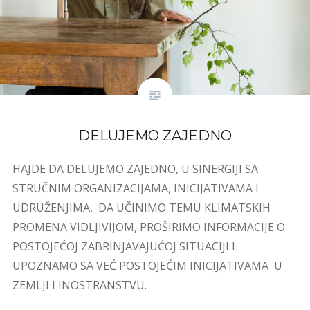
DELUJEMO ZAJEDNO
HAJDE DA DELUJEMO ZAJEDNO, U SINERGIJI SA
STRUČNIM ORGANIZACIJAMA, INICIJATIVAMA I
UDRUŽENJIMA, DA UČINIMO TEMU KLIMATSKIH
PROMENA VIDLJIVIJOM, PROŠIRIMO INFORMACIJE O
POSTOJEĆOJ ZABRINJAVAJUĆOJ SITUACIJI I
UPOZNAMO SA VEĆ POSTOJEĆIM INICIJATIVAMA U
ZEMLJI I INOSTRANSTVU.