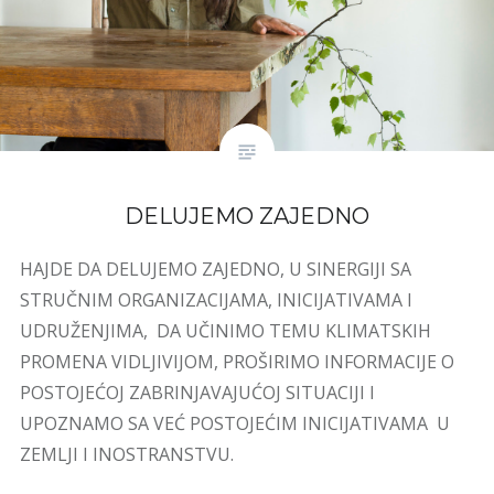
DELUJEMO ZAJEDNO
HAJDE DA DELUJEMO ZAJEDNO, U SINERGIJI SA
STRUČNIM ORGANIZACIJAMA, INICIJATIVAMA I
UDRUŽENJIMA, DA UČINIMO TEMU KLIMATSKIH
PROMENA VIDLJIVIJOM, PROŠIRIMO INFORMACIJE O
POSTOJEĆOJ ZABRINJAVAJUĆOJ SITUACIJI I
UPOZNAMO SA VEĆ POSTOJEĆIM INICIJATIVAMA U
ZEMLJI I INOSTRANSTVU.