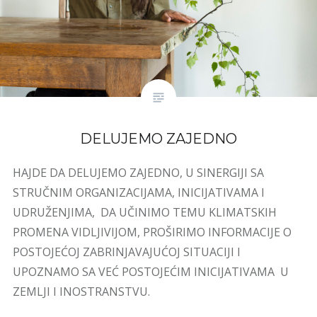
DELUJEMO ZAJEDNO
HAJDE DA DELUJEMO ZAJEDNO, U SINERGIJI SA
STRUČNIM ORGANIZACIJAMA, INICIJATIVAMA I
UDRUŽENJIMA, DA UČINIMO TEMU KLIMATSKIH
PROMENA VIDLJIVIJOM, PROŠIRIMO INFORMACIJE O
POSTOJEĆOJ ZABRINJAVAJUĆOJ SITUACIJI I
UPOZNAMO SA VEĆ POSTOJEĆIM INICIJATIVAMA U
ZEMLJI I INOSTRANSTVU.