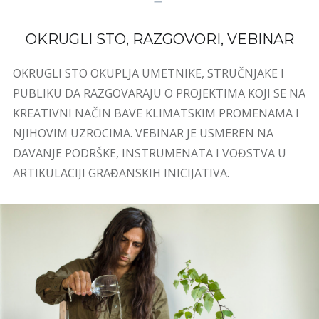
OKRUGLI STO, RAZGOVORI, VEBINAR
OKRUGLI STO OKUPLJA UMETNIKE, STRUČNJAKE I
PUBLIKU DA RAZGOVARAJU O PROJEKTIMA KOJI SE NA
KREATIVNI NAČIN BAVE KLIMATSKIM PROMENAMA I
NJIHOVIM UZROCIMA. VEBINAR JE USMEREN NA
DAVANJE PODRŠKE, INSTRUMENATA I VOĐSTVA U
ARTIKULACIJI GRAĐANSKIH INICIJATIVA.