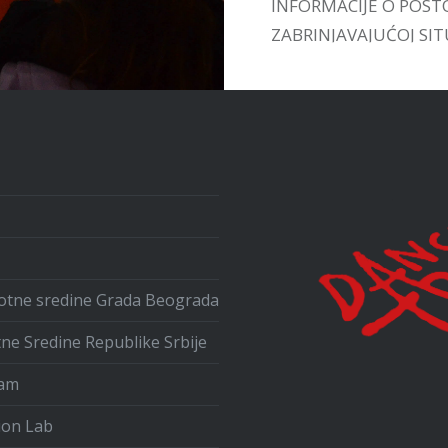
INFORMACIJE O POST
ZABRINJAVAJUĆOJ SITU
UPOZNAMO SA VEĆ
POSTOJEĆIM INICIJA
U ZEMLJI I INOSTRAN
ivotne sredine Grada Beograda
tne Sredine Republike Srbije
ram
ion Lab