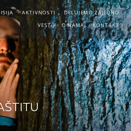
ISIJA
AKTIVNOSTI
DELUJEMO ZAJEDNO
VESTI
O NAMA
KONTAKT
AŠTITU