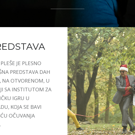
REDSTAVA
PLEŠE JE PLESNO
ŠNA PREDSTAVA DAH
, NA OTVORENOM, U
JI SA INSTITUTOM ZA
ČKU IGRU U
U, KOJA SE BAVI
ĆU OČUVANJA
.