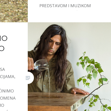
PREDSTAVOM I MUZIKOM
IVANE STEFANOVIĆ.
MO
O
 SA
CIJAMA,
ČINIMO
PROMENA
MO