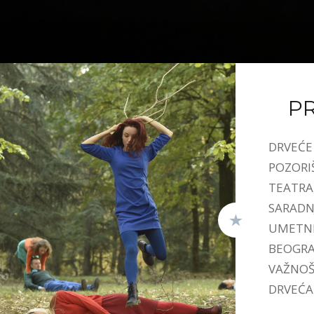
P
DRVEĆE 
POZORI
TEATRA
SARADN
UMETNI
BEOGRAD
VAŽNOŠ
DRVEĆA