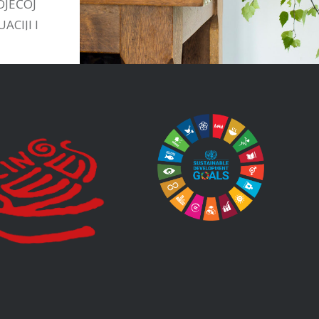
OJEĆOJ
ACIJI I
TIVAMA
STVU.