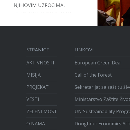
NJIHOVIM UZROCIMA.
VEBINAR JE USMEREN NA
DAVANJE PODRŠKE,
INSTRUMENATA I VOĐSTVA U
ARTIKULACIJI GRAĐANSKIH
INICIJATIVA.
STRANICE
LINKOVI
AKTIVNOSTI
European Green Deal
MISIJA
Call of the Forest
PROJEKAT
Sekretarijat za zaštitu ž
VESTI
Ministarstvo Zaštite Živo
ZELENI MOST
UN Susteainability Prog
O NAMA
Doughnut Economics Act