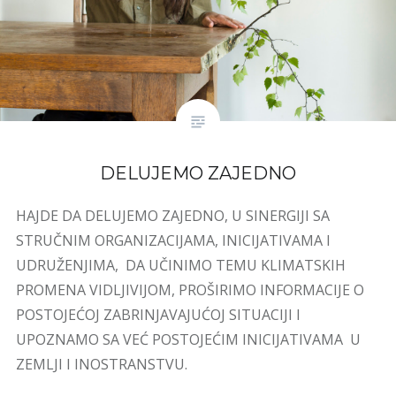
DELUJEMO ZAJEDNO
HAJDE DA DELUJEMO ZAJEDNO, U SINERGIJI SA
STRUČNIM ORGANIZACIJAMA, INICIJATIVAMA I
UDRUŽENJIMA, DA UČINIMO TEMU KLIMATSKIH
PROMENA VIDLJIVIJOM, PROŠIRIMO INFORMACIJE O
POSTOJEĆOJ ZABRINJAVAJUĆOJ SITUACIJI I
UPOZNAMO SA VEĆ POSTOJEĆIM INICIJATIVAMA U
ZEMLJI I INOSTRANSTVU.