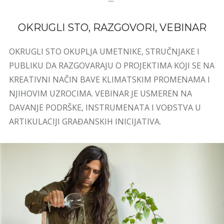
OKRUGLI STO, RAZGOVORI, VEBINAR
OKRUGLI STO OKUPLJA UMETNIKE, STRUČNJAKE I
PUBLIKU DA RAZGOVARAJU O PROJEKTIMA KOJI SE NA
KREATIVNI NAČIN BAVE KLIMATSKIM PROMENAMA I
NJIHOVIM UZROCIMA. VEBINAR JE USMEREN NA
DAVANJE PODRŠKE, INSTRUMENATA I VOĐSTVA U
ARTIKULACIJI GRAĐANSKIH INICIJATIVA.