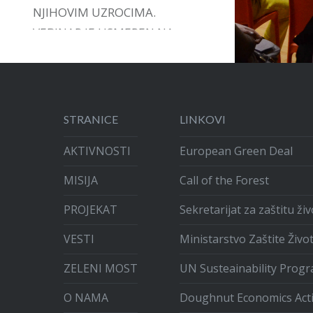
NJIHOVIM UZROCIMA.
VEBINAR JE USMEREN NA
DAVANJE PODRŠKE,
INSTRUMENATA I VOĐSTVA U
ARTIKULACIJI GRAĐANSKIH
INICIJATIVA.
STRANICE
LINKOVI
AKTIVNOSTI
European Green Deal
MISIJA
Call of the Forest
PROJEKAT
Sekretarijat za zaštitu ž
VESTI
Ministarstvo Zaštite Živo
ZELENI MOST
UN Susteainability Prog
O NAMA
Doughnut Economics Act