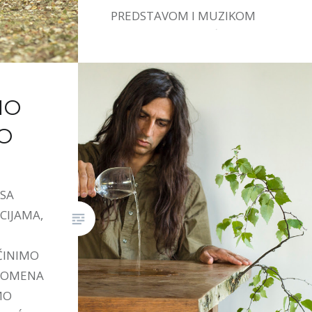
PREDSTAVOM I MUZIKOM
IVANE STEFANOVIĆ.
MO
O
 SA
CIJAMA,
ČINIMO
PROMENA
MO