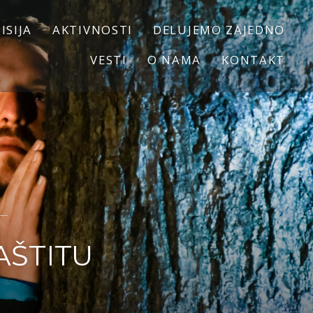
ISIJA
AKTIVNOSTI
DELUJEMO ZAJEDNO
VESTI
O NAMA
KONTAKT
AŠTITU