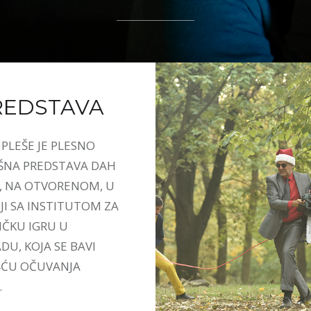
REDSTAVA
PLEŠE JE PLESNO
ŠNA PREDSTAVA DAH
, NA OTVORENOM, U
JI SA INSTITUTOM ZA
ČKU IGRU U
U, KOJA SE BAVI
ĆU OČUVANJA
.