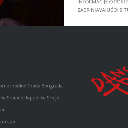
INFORMACIJE O POST
ZABRINJAVAJUĆOJ SITU
UPOZNAMO SA VEĆ
POSTOJEĆIM INICIJA
U ZEMLJI I INOSTRAN
ivotne sredine Grada Beograda
tne Sredine Republike Srbije
ram
ion Lab