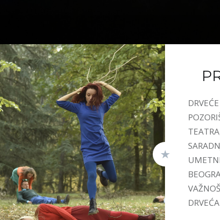
P
DRVEĆE 
POZORI
TEATRA
SARADN
UMETNI
BEOGRAD
VAŽNOŠ
DRVEĆA