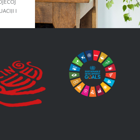
OJEĆOJ
ACIJI I
TIVAMA
STVU.