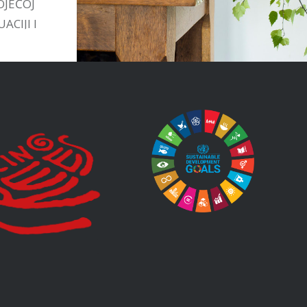
OJEĆOJ
ACIJI I
TIVAMA
STVU.