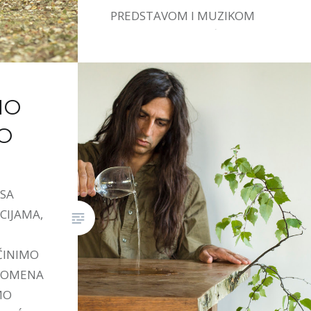
PREDSTAVOM I MUZIKOM
IVANE STEFANOVIĆ.
MO
O
 SA
CIJAMA,
ČINIMO
PROMENA
MO