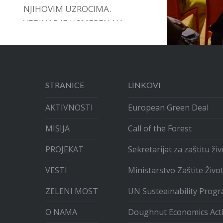
NJIHOVIM UZROCIMA.
VEBINAR JE USMEREN NA
DAVANJE PODRŠKE,
INSTRUMENATA I VOĐSTVA U
ARTIKULACIJI GRAĐANSKIH
INICIJATIVA.
STRANICE
LINKOVI
AKTIVNOSTI
European Green Deal
MISIJA
Call of the Forest
PROJEKAT
Sekretarijat za zaštitu ž
VESTI
Ministarstvo Zaštite Živo
ZELENI MOST
UN Susteainability Prog
O NAMA
Doughnut Economics Act