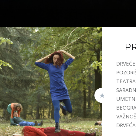
P
DRVEĆE 
POZORI
TEATRA
SARADN
UMETNI
BEOGRAD
VAŽNOŠ
DRVEĆA