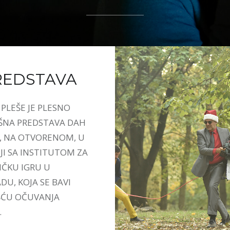
REDSTAVA
PLEŠE JE PLESNO
ŠNA PREDSTAVA DAH
, NA OTVORENOM, U
JI SA INSTITUTOM ZA
ČKU IGRU U
U, KOJA SE BAVI
ĆU OČUVANJA
.