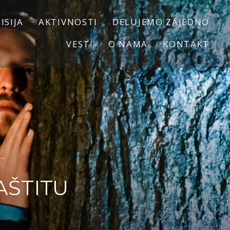
ISIJA
AKTIVNOSTI
DELUJEMO ZAJEDNO
VESTI
O NAMA
KONTAKT
AŠTITU