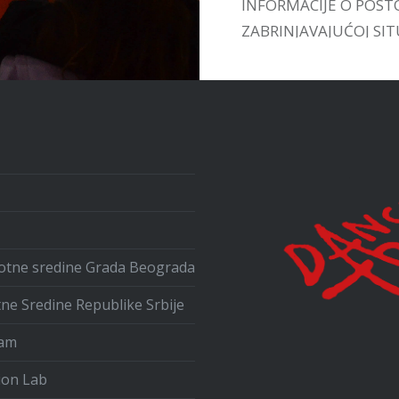
INFORMACIJE O POST
ZABRINJAVAJUĆOJ SITU
UPOZNAMO SA VEĆ
POSTOJEĆIM INICIJA
U ZEMLJI I INOSTRAN
ivotne sredine Grada Beograda
tne Sredine Republike Srbije
ram
ion Lab