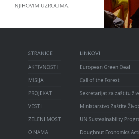
NJIHOVIM UZROCIMA.
VEBINAR JE USMEREN NA
DAVANJE PODRŠKE,
INSTRUMENATA I VOĐSTVA U
ARTIKULACIJI GRAĐANSKIH
INICIJATIVA.
STRANICE
LINKOVI
AKTIVNOSTI
European Green Deal
MISIJA
Call of the Forest
PROJEKAT
Sekretarijat za zaštitu ž
VESTI
Ministarstvo Zaštite Živo
ZELENI MOST
UN Susteainability Prog
O NAMA
Doughnut Economics Act