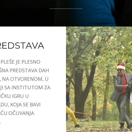
REDSTAVA
PLEŠE JE PLESNO
ŠNA PREDSTAVA DAH
, NA OTVORENOM, U
JI SA INSTITUTOM ZA
ČKU IGRU U
U, KOJA SE BAVI
ĆU OČUVANJA
.