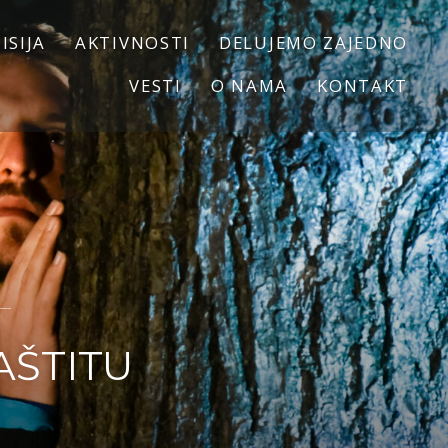
ISIJA
AKTIVNOSTI
DELUJEMO ZAJEDNO
VESTI
O NAMA
KONTAKT
AŠTITU