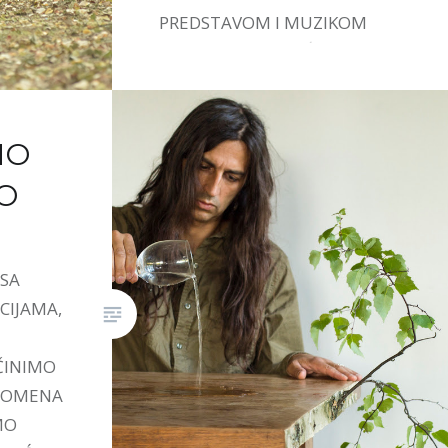
PREDSTAVOM I MUZIKOM
IVANE STEFANOVIĆ.
MO
O
 SA
CIJAMA,
ČINIMO
PROMENA
MO