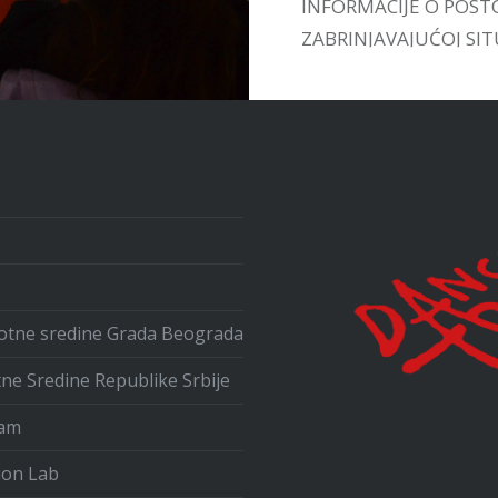
INFORMACIJE O POST
ZABRINJAVAJUĆOJ SITU
UPOZNAMO SA VEĆ
POSTOJEĆIM INICIJA
U ZEMLJI I INOSTRAN
ivotne sredine Grada Beograda
tne Sredine Republike Srbije
ram
ion Lab