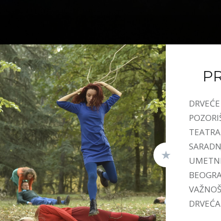
P
DRVEĆE 
POZORI
TEATRA
SARADN
UMETNI
BEOGRAD
VAŽNOŠ
DRVEĆA