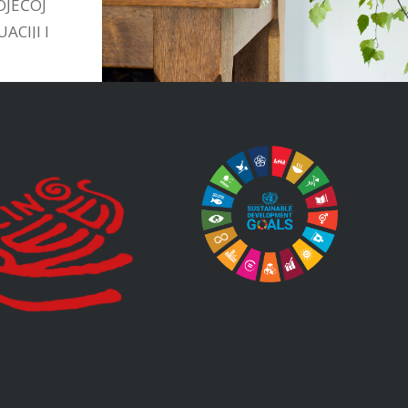
OJEĆOJ
ACIJI I
TIVAMA
STVU.