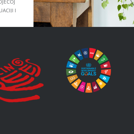
OJEĆOJ
ACIJI I
TIVAMA
STVU.