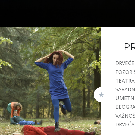
P
DRVEĆE 
POZORI
TEATRA
SARADN
UMETNI
BEOGRAD
VAŽNOŠ
DRVEĆA