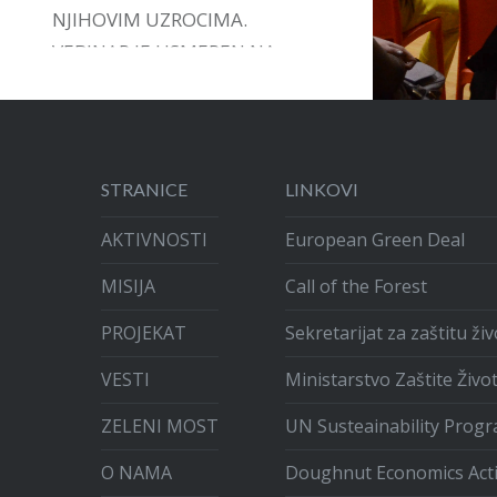
NJIHOVIM UZROCIMA.
VEBINAR JE USMEREN NA
DAVANJE PODRŠKE,
INSTRUMENATA I VOĐSTVA U
ARTIKULACIJI GRAĐANSKIH
INICIJATIVA.
STRANICE
LINKOVI
AKTIVNOSTI
European Green Deal
MISIJA
Call of the Forest
PROJEKAT
Sekretarijat za zaštitu ž
VESTI
Ministarstvo Zaštite Živo
ZELENI MOST
UN Susteainability Prog
O NAMA
Doughnut Economics Act