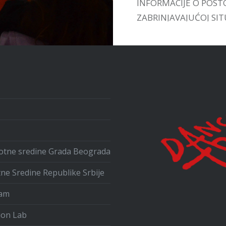
INFORMACIJE O POST
ZABRINJAVAJUĆOJ SITU
UPOZNAMO SA VEĆ
POSTOJEĆIM INICIJA
U ZEMLJI I INOSTRAN
ivotne sredine Grada Beograda
tne Sredine Republike Srbije
ram
ion Lab