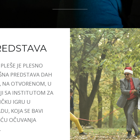
REDSTAVA
PLEŠE JE PLESNO
ŠNA PREDSTAVA DAH
, NA OTVORENOM, U
JI SA INSTITUTOM ZA
ČKU IGRU U
U, KOJA SE BAVI
ĆU OČUVANJA
.