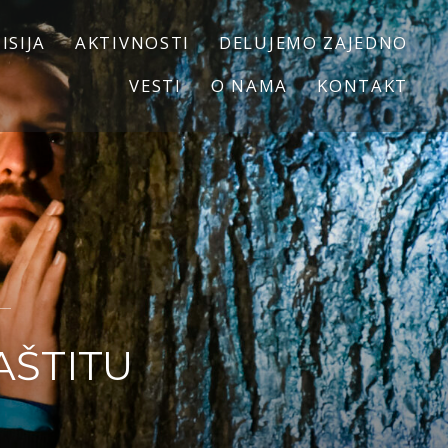
ISIJA
AKTIVNOSTI
DELUJEMO ZAJEDNO
VESTI
O NAMA
KONTAKT
AŠTITU