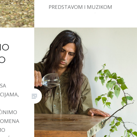
PREDSTAVOM I MUZIKOM
IVANE STEFANOVIĆ.
MO
O
 SA
CIJAMA,
ČINIMO
PROMENA
MO