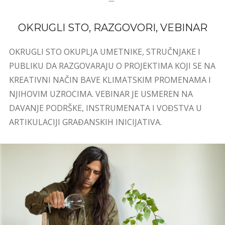
OKRUGLI STO, RAZGOVORI, VEBINAR
OKRUGLI STO OKUPLJA UMETNIKE, STRUČNJAKE I
PUBLIKU DA RAZGOVARAJU O PROJEKTIMA KOJI SE NA
KREATIVNI NAČIN BAVE KLIMATSKIM PROMENAMA I
NJIHOVIM UZROCIMA. VEBINAR JE USMEREN NA
DAVANJE PODRŠKE, INSTRUMENATA I VOĐSTVA U
ARTIKULACIJI GRAĐANSKIH INICIJATIVA.