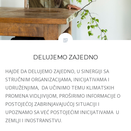
DELUJEMO ZAJEDNO
HAJDE DA DELUJEMO ZAJEDNO, U SINERGIJI SA
STRUČNIM ORGANIZACIJAMA, INICIJATIVAMA I
UDRUŽENJIMA, DA UČINIMO TEMU KLIMATSKIH
PROMENA VIDLJIVIJOM, PROŠIRIMO INFORMACIJE O
POSTOJEĆOJ ZABRINJAVAJUĆOJ SITUACIJI I
UPOZNAMO SA VEĆ POSTOJEĆIM INICIJATIVAMA U
ZEMLJI I INOSTRANSTVU.