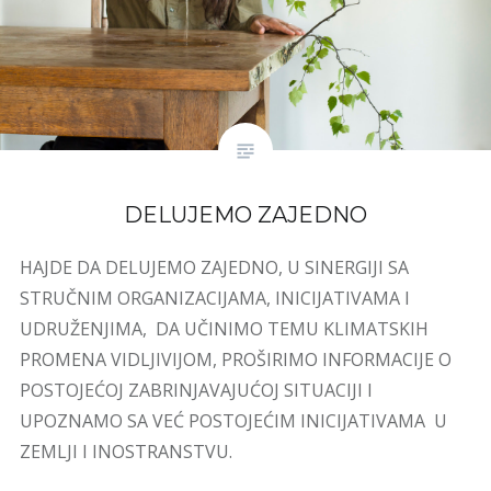
DELUJEMO ZAJEDNO
HAJDE DA DELUJEMO ZAJEDNO, U SINERGIJI SA
STRUČNIM ORGANIZACIJAMA, INICIJATIVAMA I
UDRUŽENJIMA, DA UČINIMO TEMU KLIMATSKIH
PROMENA VIDLJIVIJOM, PROŠIRIMO INFORMACIJE O
POSTOJEĆOJ ZABRINJAVAJUĆOJ SITUACIJI I
UPOZNAMO SA VEĆ POSTOJEĆIM INICIJATIVAMA U
ZEMLJI I INOSTRANSTVU.