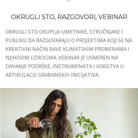
OKRUGLI STO, RAZGOVORI, VEBINAR
OKRUGLI STO OKUPLJA UMETNIKE, STRUČNJAKE I
PUBLIKU DA RAZGOVARAJU O PROJEKTIMA KOJI SE NA
KREATIVNI NAČIN BAVE KLIMATSKIM PROMENAMA I
NJIHOVIM UZROCIMA. VEBINAR JE USMEREN NA
DAVANJE PODRŠKE, INSTRUMENATA I VOĐSTVA U
ARTIKULACIJI GRAĐANSKIH INICIJATIVA.