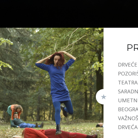
P
DRVEĆE 
POZORI
TEATRA
SARADN
UMETNI
BEOGRAD
VAŽNOŠ
DRVEĆA