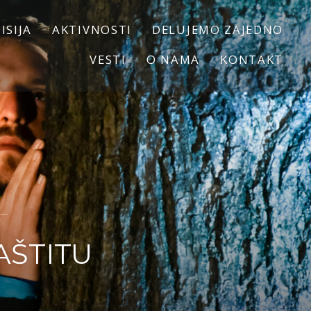
ISIJA
AKTIVNOSTI
DELUJEMO ZAJEDNO
VESTI
O NAMA
KONTAKT
AŠTITU