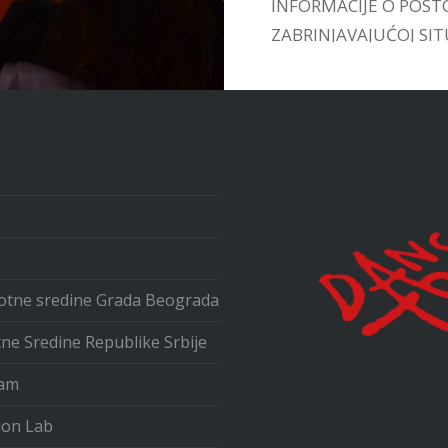
INFORMACIJE O POST
ZABRINJAVAJUĆOJ SITU
UPOZNAMO SA VEĆ
POSTOJEĆIM INICIJA
U ZEMLJI I INOSTRAN
ivotne sredine Grada Beograda
tne Sredine Republike Srbije
ram
ion Lab