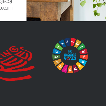
OJEĆOJ
ACIJI I
TIVAMA
STVU.