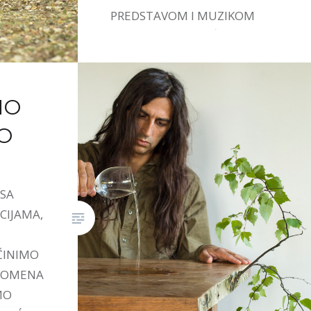
PREDSTAVOM I MUZIKOM
IVANE STEFANOVIĆ.
MO
O
 SA
CIJAMA,
ČINIMO
PROMENA
MO