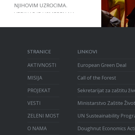
NJIHOVIM UZROCIMA.
VEBINAR JE USMEREN NA
DAVANJE PODRŠKE,
INSTRUMENATA I VOĐSTVA U
ARTIKULACIJI GRAĐANSKIH
INICIJATIVA.
STRANICE
LINKOVI
AKTIVNOSTI
European Green Deal
MISIJA
Call of the Forest
PROJEKAT
Sekretarijat za zaštitu ž
VESTI
Ministarstvo Zaštite Živo
ZELENI MOST
UN Susteainability Prog
O NAMA
Doughnut Economics Act