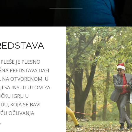
REDSTAVA
PLEŠE JE PLESNO
ŠNA PREDSTAVA DAH
, NA OTVORENOM, U
JI SA INSTITUTOM ZA
ČKU IGRU U
U, KOJA SE BAVI
ĆU OČUVANJA
.