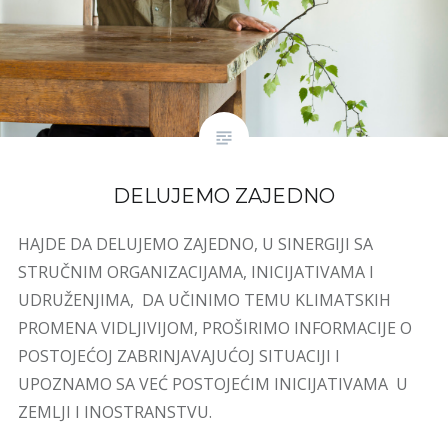
DELUJEMO ZAJEDNO
HAJDE DA DELUJEMO ZAJEDNO, U SINERGIJI SA
STRUČNIM ORGANIZACIJAMA, INICIJATIVAMA I
UDRUŽENJIMA, DA UČINIMO TEMU KLIMATSKIH
PROMENA VIDLJIVIJOM, PROŠIRIMO INFORMACIJE O
POSTOJEĆOJ ZABRINJAVAJUĆOJ SITUACIJI I
UPOZNAMO SA VEĆ POSTOJEĆIM INICIJATIVAMA U
ZEMLJI I INOSTRANSTVU.