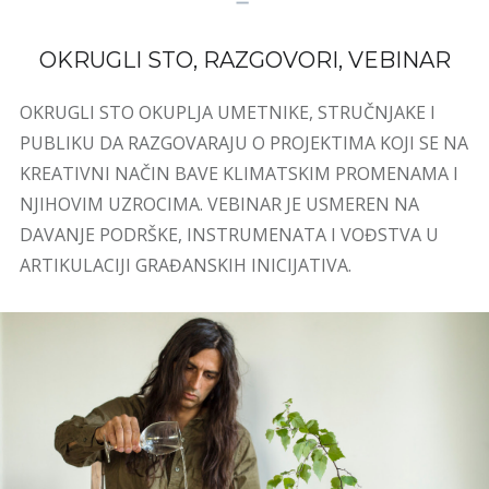
OKRUGLI STO, RAZGOVORI, VEBINAR
OKRUGLI STO OKUPLJA UMETNIKE, STRUČNJAKE I
PUBLIKU DA RAZGOVARAJU O PROJEKTIMA KOJI SE NA
KREATIVNI NAČIN BAVE KLIMATSKIM PROMENAMA I
NJIHOVIM UZROCIMA. VEBINAR JE USMEREN NA
DAVANJE PODRŠKE, INSTRUMENATA I VOĐSTVA U
ARTIKULACIJI GRAĐANSKIH INICIJATIVA.