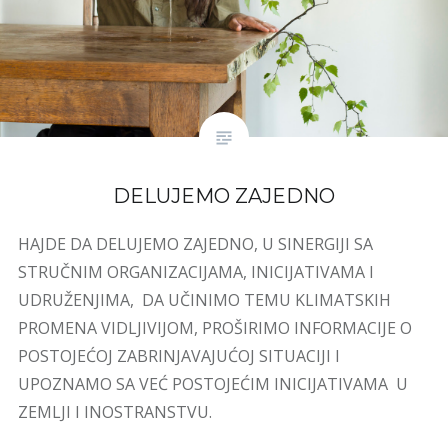
DELUJEMO ZAJEDNO
HAJDE DA DELUJEMO ZAJEDNO, U SINERGIJI SA
STRUČNIM ORGANIZACIJAMA, INICIJATIVAMA I
UDRUŽENJIMA, DA UČINIMO TEMU KLIMATSKIH
PROMENA VIDLJIVIJOM, PROŠIRIMO INFORMACIJE O
POSTOJEĆOJ ZABRINJAVAJUĆOJ SITUACIJI I
UPOZNAMO SA VEĆ POSTOJEĆIM INICIJATIVAMA U
ZEMLJI I INOSTRANSTVU.