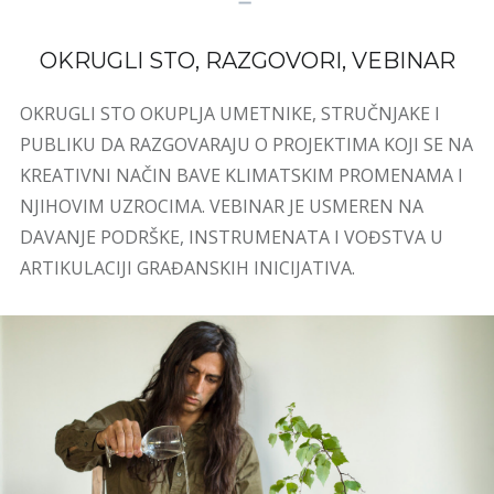
OKRUGLI STO, RAZGOVORI, VEBINAR
OKRUGLI STO OKUPLJA UMETNIKE, STRUČNJAKE I
PUBLIKU DA RAZGOVARAJU O PROJEKTIMA KOJI SE NA
KREATIVNI NAČIN BAVE KLIMATSKIM PROMENAMA I
NJIHOVIM UZROCIMA. VEBINAR JE USMEREN NA
DAVANJE PODRŠKE, INSTRUMENATA I VOĐSTVA U
ARTIKULACIJI GRAĐANSKIH INICIJATIVA.