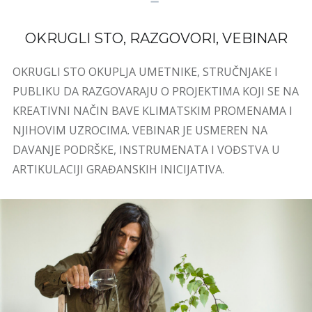
OKRUGLI STO, RAZGOVORI, VEBINAR
OKRUGLI STO OKUPLJA UMETNIKE, STRUČNJAKE I
PUBLIKU DA RAZGOVARAJU O PROJEKTIMA KOJI SE NA
KREATIVNI NAČIN BAVE KLIMATSKIM PROMENAMA I
NJIHOVIM UZROCIMA. VEBINAR JE USMEREN NA
DAVANJE PODRŠKE, INSTRUMENATA I VOĐSTVA U
ARTIKULACIJI GRAĐANSKIH INICIJATIVA.