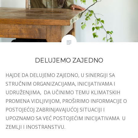
DELUJEMO ZAJEDNO
HAJDE DA DELUJEMO ZAJEDNO, U SINERGIJI SA
STRUČNIM ORGANIZACIJAMA, INICIJATIVAMA I
UDRUŽENJIMA, DA UČINIMO TEMU KLIMATSKIH
PROMENA VIDLJIVIJOM, PROŠIRIMO INFORMACIJE O
POSTOJEĆOJ ZABRINJAVAJUĆOJ SITUACIJI I
UPOZNAMO SA VEĆ POSTOJEĆIM INICIJATIVAMA U
ZEMLJI I INOSTRANSTVU.