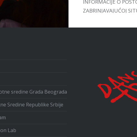
INFORMACIJE O POST
ZABRINJAVAJUĆOJ SITU
UPOZNAMO SA VEĆ
POSTOJEĆIM INICIJA
U ZEMLJI I INOSTRAN
ivotne sredine Grada Beograda
tne Sredine Republike Srbije
ram
ion Lab