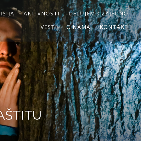
ISIJA
AKTIVNOSTI
DELUJEMO ZAJEDNO
VESTI
O NAMA
KONTAKT
AŠTITU