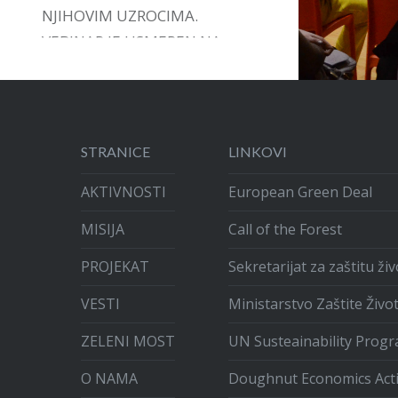
NJIHOVIM UZROCIMA.
VEBINAR JE USMEREN NA
DAVANJE PODRŠKE,
INSTRUMENATA I VOĐSTVA U
ARTIKULACIJI GRAĐANSKIH
INICIJATIVA.
STRANICE
LINKOVI
AKTIVNOSTI
European Green Deal
MISIJA
Call of the Forest
PROJEKAT
Sekretarijat za zaštitu ž
VESTI
Ministarstvo Zaštite Živo
ZELENI MOST
UN Susteainability Prog
O NAMA
Doughnut Economics Act