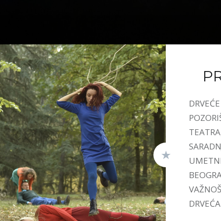
P
DRVEĆE 
POZORI
TEATRA
SARADN
UMETNI
BEOGRAD
VAŽNOŠ
DRVEĆA