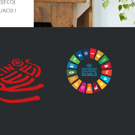
OJEĆOJ
ACIJI I
TIVAMA
STVU.