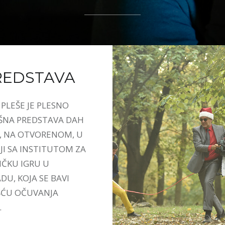
REDSTAVA
PLEŠE JE PLESNO
ŠNA PREDSTAVA DAH
, NA OTVORENOM, U
JI SA INSTITUTOM ZA
ČKU IGRU U
U, KOJA SE BAVI
ĆU OČUVANJA
.