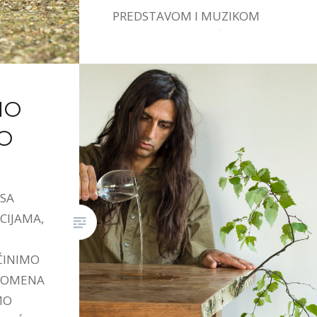
PREDSTAVOM I MUZIKOM
IVANE STEFANOVIĆ.
MO
O
 SA
CIJAMA,
ČINIMO
PROMENA
MO