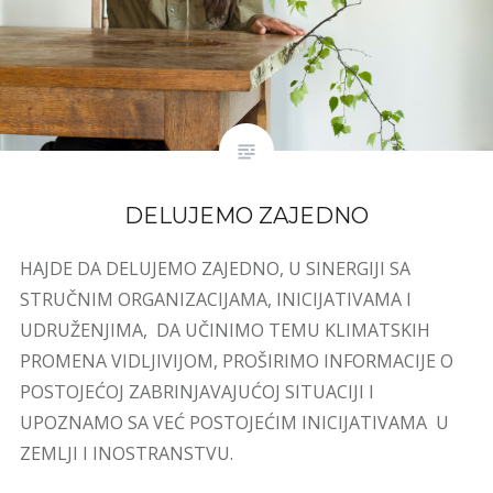
DELUJEMO ZAJEDNO
HAJDE DA DELUJEMO ZAJEDNO, U SINERGIJI SA
STRUČNIM ORGANIZACIJAMA, INICIJATIVAMA I
UDRUŽENJIMA, DA UČINIMO TEMU KLIMATSKIH
PROMENA VIDLJIVIJOM, PROŠIRIMO INFORMACIJE O
POSTOJEĆOJ ZABRINJAVAJUĆOJ SITUACIJI I
UPOZNAMO SA VEĆ POSTOJEĆIM INICIJATIVAMA U
ZEMLJI I INOSTRANSTVU.