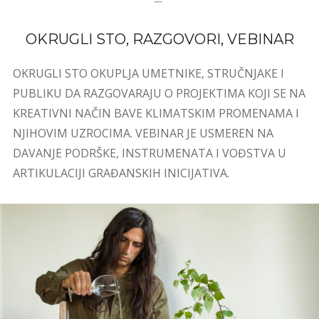
OKRUGLI STO, RAZGOVORI, VEBINAR
OKRUGLI STO OKUPLJA UMETNIKE, STRUČNJAKE I
PUBLIKU DA RAZGOVARAJU O PROJEKTIMA KOJI SE NA
KREATIVNI NAČIN BAVE KLIMATSKIM PROMENAMA I
NJIHOVIM UZROCIMA. VEBINAR JE USMEREN NA
DAVANJE PODRŠKE, INSTRUMENATA I VOĐSTVA U
ARTIKULACIJI GRAĐANSKIH INICIJATIVA.