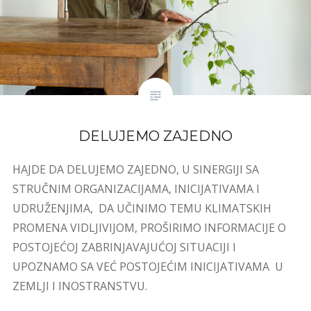
DELUJEMO ZAJEDNO
HAJDE DA DELUJEMO ZAJEDNO, U SINERGIJI SA
STRUČNIM ORGANIZACIJAMA, INICIJATIVAMA I
UDRUŽENJIMA, DA UČINIMO TEMU KLIMATSKIH
PROMENA VIDLJIVIJOM, PROŠIRIMO INFORMACIJE O
POSTOJEĆOJ ZABRINJAVAJUĆOJ SITUACIJI I
UPOZNAMO SA VEĆ POSTOJEĆIM INICIJATIVAMA U
ZEMLJI I INOSTRANSTVU.