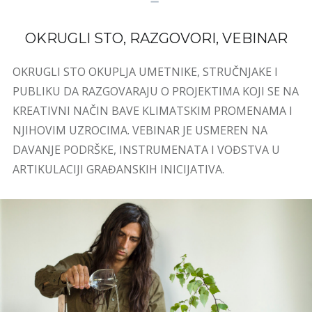
OKRUGLI STO, RAZGOVORI, VEBINAR
OKRUGLI STO OKUPLJA UMETNIKE, STRUČNJAKE I
PUBLIKU DA RAZGOVARAJU O PROJEKTIMA KOJI SE NA
KREATIVNI NAČIN BAVE KLIMATSKIM PROMENAMA I
NJIHOVIM UZROCIMA. VEBINAR JE USMEREN NA
DAVANJE PODRŠKE, INSTRUMENATA I VOĐSTVA U
ARTIKULACIJI GRAĐANSKIH INICIJATIVA.