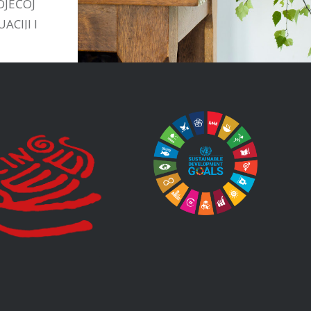
OJEĆOJ
ACIJI I
TIVAMA
STVU.