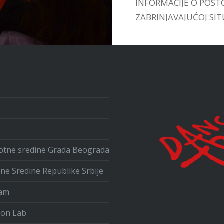
INFORMACIJE O POST
ZABRINJAVAJUĆOJ SITU
UPOZNAMO SA VEĆ
POSTOJEĆIM INICIJA
U ZEMLJI I INOSTRAN
ivotne sredine Grada Beograda
tne Sredine Republike Srbije
ram
ion Lab