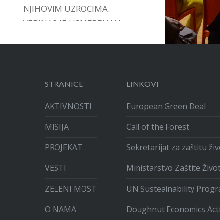
NJIHOVIM UZROCIMA.
VEBINAR JE USMEREN NA
DAVANJE PODRŠKE,
INSTRUMENATA I VOĐSTVA U
ARTIKULACIJI GRAĐANSKIH
INICIJATIVA.
STRANICE
LINKOVI
AKTIVNOSTI
European Green Deal
MISIJA
Call of the Forest
PROJEKAT
Sekretarijat za zaštitu ž
VESTI
Ministarstvo Zaštite Živo
ZELENI MOST
UN Susteainability Prog
O NAMA
Doughnut Economics Act