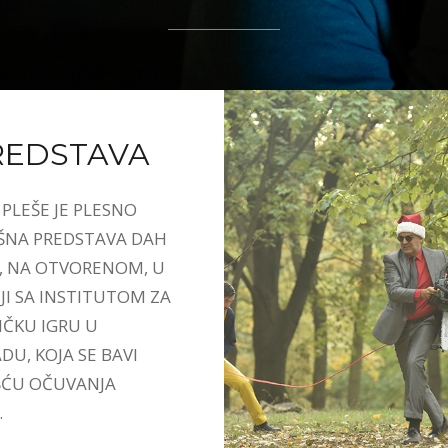
REDSTAVA
PLEŠE JE PLESNO
ŠNA PREDSTAVA DAH
, NA OTVORENOM, U
JI SA INSTITUTOM ZA
ČKU IGRU U
U, KOJA SE BAVI
ĆU OČUVANJA
.