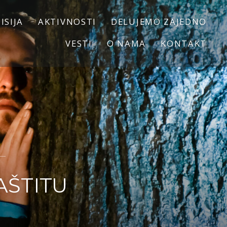
ISIJA
AKTIVNOSTI
DELUJEMO ZAJEDNO
VESTI
O NAMA
KONTAKT
AŠTITU