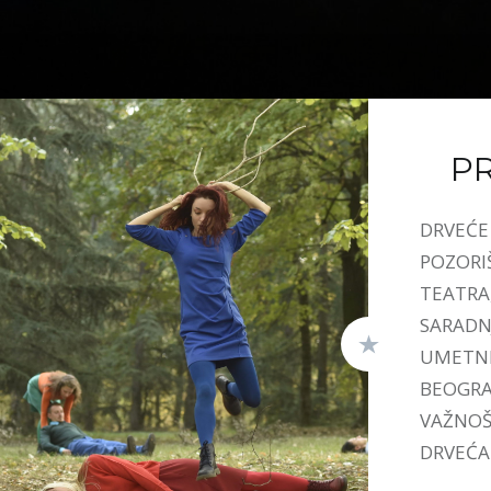
P
DRVEĆE 
POZORI
TEATRA
SARADN
UMETNI
BEOGRAD
VAŽNOŠ
DRVEĆA