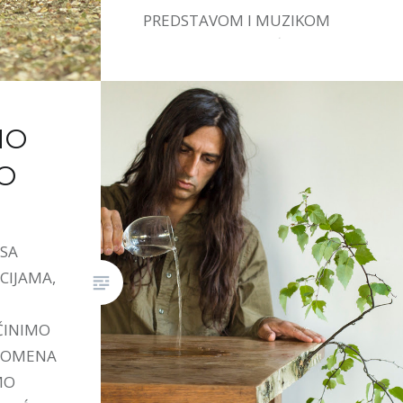
PREDSTAVOM I MUZIKOM
IVANE STEFANOVIĆ.
MO
O
 SA
CIJAMA,
ČINIMO
PROMENA
MO