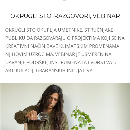
OKRUGLI STO, RAZGOVORI, VEBINAR
OKRUGLI STO OKUPLJA UMETNIKE, STRUČNJAKE I
PUBLIKU DA RAZGOVARAJU O PROJEKTIMA KOJI SE NA
KREATIVNI NAČIN BAVE KLIMATSKIM PROMENAMA I
NJIHOVIM UZROCIMA. VEBINAR JE USMEREN NA
DAVANJE PODRŠKE, INSTRUMENATA I VOĐSTVA U
ARTIKULACIJI GRAĐANSKIH INICIJATIVA.