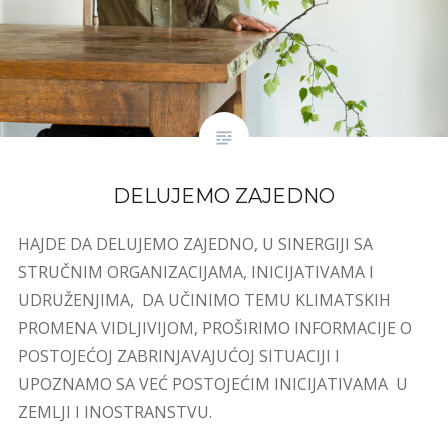
DELUJEMO ZAJEDNO
HAJDE DA DELUJEMO ZAJEDNO, U SINERGIJI SA
STRUČNIM ORGANIZACIJAMA, INICIJATIVAMA I
UDRUŽENJIMA, DA UČINIMO TEMU KLIMATSKIH
PROMENA VIDLJIVIJOM, PROŠIRIMO INFORMACIJE O
POSTOJEĆOJ ZABRINJAVAJUĆOJ SITUACIJI I
UPOZNAMO SA VEĆ POSTOJEĆIM INICIJATIVAMA U
ZEMLJI I INOSTRANSTVU.