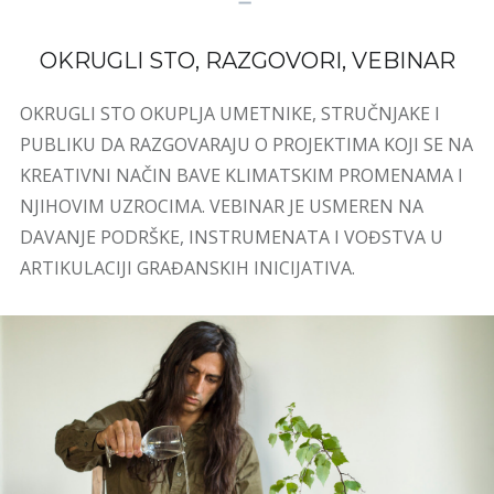
OKRUGLI STO, RAZGOVORI, VEBINAR
OKRUGLI STO OKUPLJA UMETNIKE, STRUČNJAKE I
PUBLIKU DA RAZGOVARAJU O PROJEKTIMA KOJI SE NA
KREATIVNI NAČIN BAVE KLIMATSKIM PROMENAMA I
NJIHOVIM UZROCIMA. VEBINAR JE USMEREN NA
DAVANJE PODRŠKE, INSTRUMENATA I VOĐSTVA U
ARTIKULACIJI GRAĐANSKIH INICIJATIVA.