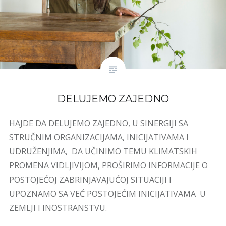
DELUJEMO ZAJEDNO
HAJDE DA DELUJEMO ZAJEDNO, U SINERGIJI SA
STRUČNIM ORGANIZACIJAMA, INICIJATIVAMA I
UDRUŽENJIMA, DA UČINIMO TEMU KLIMATSKIH
PROMENA VIDLJIVIJOM, PROŠIRIMO INFORMACIJE O
POSTOJEĆOJ ZABRINJAVAJUĆOJ SITUACIJI I
UPOZNAMO SA VEĆ POSTOJEĆIM INICIJATIVAMA U
ZEMLJI I INOSTRANSTVU.